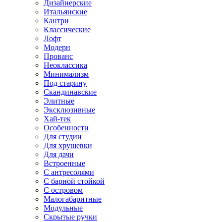
Дизайнерские
Итальянские
Кантри
Классические
Лофт
Модерн
Прованс
Неоклассика
Минимализм
Под старину
Скандинавские
Элитные
Эксклюзивные
Хай-тек
Особенности
Для студии
Для хрущевки
Для дачи
Встроенные
С антресолями
С барной стойкой
С островом
Малогабаритные
Модульные
Скрытые ручки