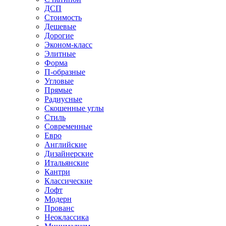
ДСП
Стоимость
Дешевые
Дорогие
Эконом-класс
Элитные
Форма
П-образные
Угловые
Прямые
Радиусные
Скошенные углы
Стиль
Современные
Евро
Английские
Дизайнерские
Итальянские
Кантри
Классические
Лофт
Модерн
Прованс
Неоклассика