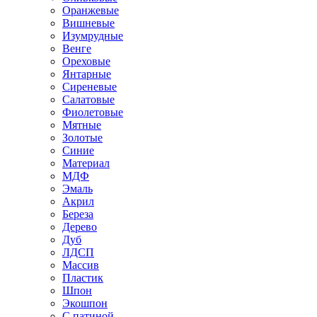
Оранжевые
Вишневые
Изумрудные
Венге
Ореховые
Янтарные
Сиреневые
Салатовые
Фиолетовые
Мятные
Золотые
Синие
Материал
МДФ
Эмаль
Акрил
Береза
Дерево
Дуб
ЛДСП
Массив
Пластик
Шпон
Экошпон
С патиной