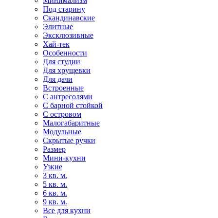
Минимализм
Под старину
Скандинавские
Элитные
Эксклюзивные
Хай-тек
Особенности
Для студии
Для хрущевки
Для дачи
Встроенные
С антресолями
С барной стойкой
С островом
Малогабаритные
Модульные
Скрытые ручки
Размер
Мини-кухни
Узкие
3 кв. м.
5 кв. м.
6 кв. м.
9 кв. м.
Все для кухни