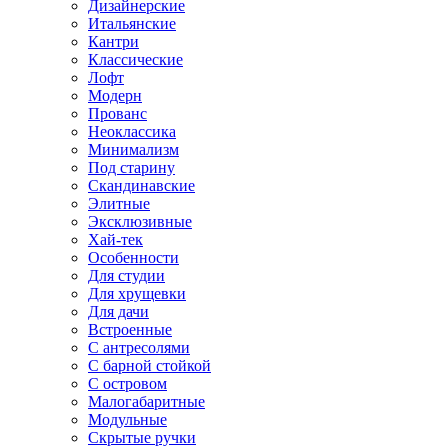
Дизайнерские
Итальянские
Кантри
Классические
Лофт
Модерн
Прованс
Неоклассика
Минимализм
Под старину
Скандинавские
Элитные
Эксклюзивные
Хай-тек
Особенности
Для студии
Для хрущевки
Для дачи
Встроенные
С антресолями
С барной стойкой
С островом
Малогабаритные
Модульные
Скрытые ручки