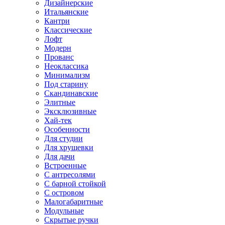
Дизайнерские
Итальянские
Кантри
Классические
Лофт
Модерн
Прованс
Неоклассика
Минимализм
Под старину
Скандинавские
Элитные
Эксклюзивные
Хай-тек
Особенности
Для студии
Для хрущевки
Для дачи
Встроенные
С антресолями
С барной стойкой
С островом
Малогабаритные
Модульные
Скрытые ручки