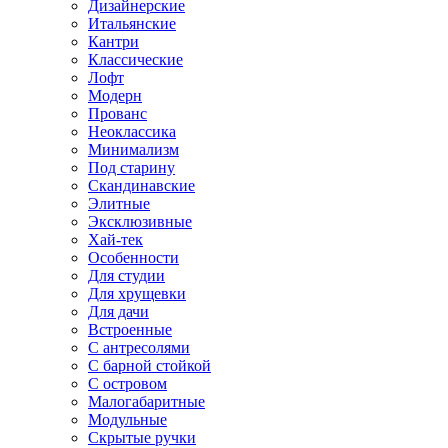
Дизайнерские
Итальянские
Кантри
Классические
Лофт
Модерн
Прованс
Неоклассика
Минимализм
Под старину
Скандинавские
Элитные
Эксклюзивные
Хай-тек
Особенности
Для студии
Для хрущевки
Для дачи
Встроенные
С антресолями
С барной стойкой
С островом
Малогабаритные
Модульные
Скрытые ручки