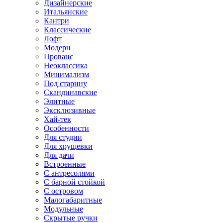
Дизайнерские
Итальянские
Кантри
Классические
Лофт
Модерн
Прованс
Неоклассика
Минимализм
Под старину
Скандинавские
Элитные
Эксклюзивные
Хай-тек
Особенности
Для студии
Для хрущевки
Для дачи
Встроенные
С антресолями
С барной стойкой
С островом
Малогабаритные
Модульные
Скрытые ручки