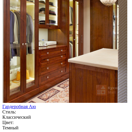
Гардеробная Аю
Стиль:
Классический
Цвет:
Темный