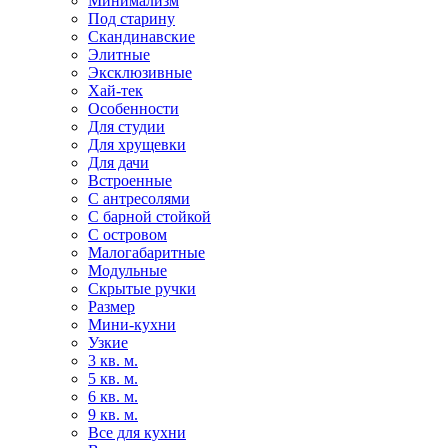
Минимализм
Под старину
Скандинавские
Элитные
Эксклюзивные
Хай-тек
Особенности
Для студии
Для хрущевки
Для дачи
Встроенные
С антресолями
С барной стойкой
С островом
Малогабаритные
Модульные
Скрытые ручки
Размер
Мини-кухни
Узкие
3 кв. м.
5 кв. м.
6 кв. м.
9 кв. м.
Все для кухни