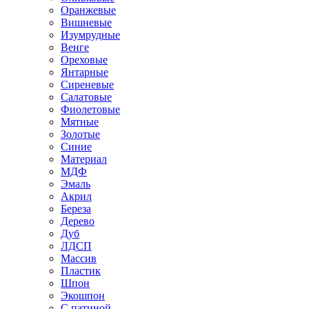
Оранжевые
Вишневые
Изумрудные
Венге
Ореховые
Янтарные
Сиреневые
Салатовые
Фиолетовые
Мятные
Золотые
Синие
Материал
МДФ
Эмаль
Акрил
Береза
Дерево
Дуб
ЛДСП
Массив
Пластик
Шпон
Экошпон
С патиной