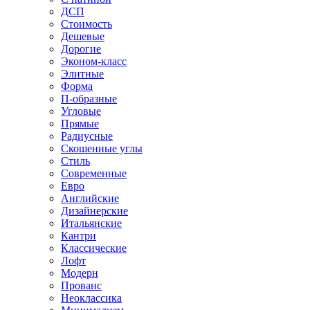
ДСП
Стоимость
Дешевые
Дорогие
Эконом-класс
Элитные
Форма
П-образные
Угловые
Прямые
Радиусные
Скошенные углы
Стиль
Современные
Евро
Английские
Дизайнерские
Итальянские
Кантри
Классические
Лофт
Модерн
Прованс
Неоклассика