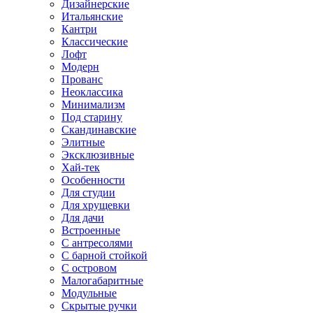
Дизайнерские
Итальянские
Кантри
Классические
Лофт
Модерн
Прованс
Неоклассика
Минимализм
Под старину
Скандинавские
Элитные
Эксклюзивные
Хай-тек
Особенности
Для студии
Для хрущевки
Для дачи
Встроенные
С антресолями
С барной стойкой
С островом
Малогабаритные
Модульные
Скрытые ручки