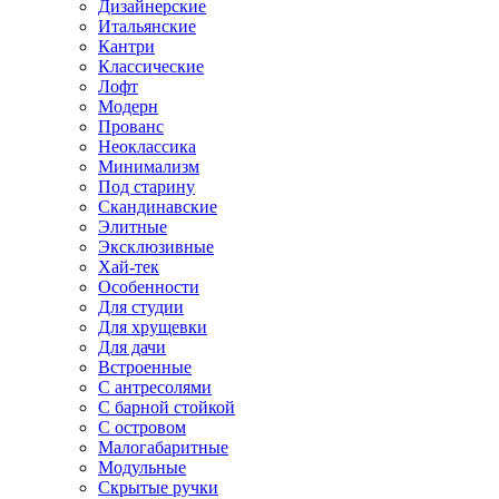
Дизайнерские
Итальянские
Кантри
Классические
Лофт
Модерн
Прованс
Неоклассика
Минимализм
Под старину
Скандинавские
Элитные
Эксклюзивные
Хай-тек
Особенности
Для студии
Для хрущевки
Для дачи
Встроенные
С антресолями
С барной стойкой
С островом
Малогабаритные
Модульные
Скрытые ручки