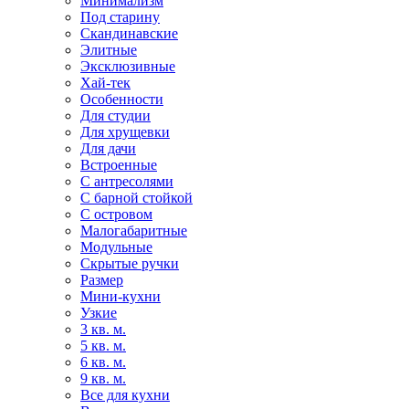
Минимализм
Под старину
Скандинавские
Элитные
Эксклюзивные
Хай-тек
Особенности
Для студии
Для хрущевки
Для дачи
Встроенные
С антресолями
С барной стойкой
С островом
Малогабаритные
Модульные
Скрытые ручки
Размер
Мини-кухни
Узкие
3 кв. м.
5 кв. м.
6 кв. м.
9 кв. м.
Все для кухни