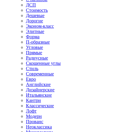
ДСП
Стоимость
Дешевые
Дорогие
Эконом-класс
Элитные
Форма
П-образные
Угловые
Прямые
Радиусные
Скошенные углы
Стиль
Современные
Евро
Английские
Дизайнерские
Итальянские
Кантри
Классические
Лофт
Модерн
Прованс
Неоклассика