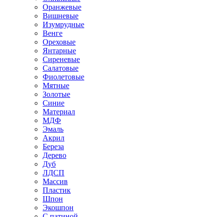
Оранжевые
Вишневые
Изумрудные
Венге
Ореховые
Янтарные
Сиреневые
Салатовые
Фиолетовые
Мятные
Золотые
Синие
Материал
МДФ
Эмаль
Акрил
Береза
Дерево
Дуб
ЛДСП
Массив
Пластик
Шпон
Экошпон
С патиной