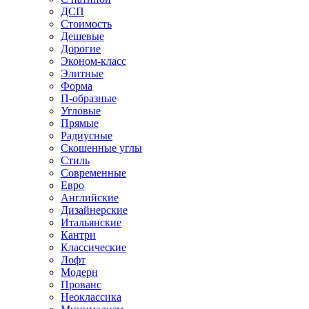
ДСП
Стоимость
Дешевые
Дорогие
Эконом-класс
Элитные
Форма
П-образные
Угловые
Прямые
Радиусные
Скошенные углы
Стиль
Современные
Евро
Английские
Дизайнерские
Итальянские
Кантри
Классические
Лофт
Модерн
Прованс
Неоклассика