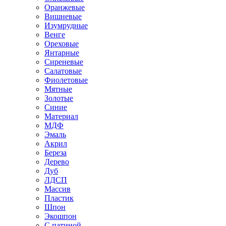
Оранжевые
Вишневые
Изумрудные
Венге
Ореховые
Янтарные
Сиреневые
Салатовые
Фиолетовые
Мятные
Золотые
Синие
Материал
МДФ
Эмаль
Акрил
Береза
Дерево
Дуб
ЛДСП
Массив
Пластик
Шпон
Экошпон
С патиной