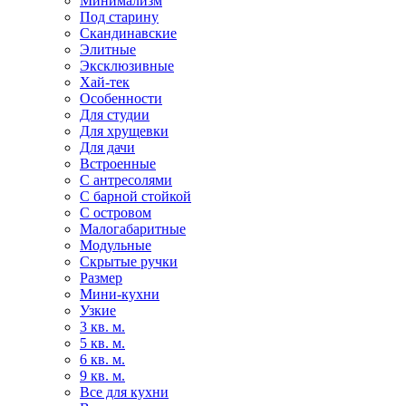
Минимализм
Под старину
Скандинавские
Элитные
Эксклюзивные
Хай-тек
Особенности
Для студии
Для хрущевки
Для дачи
Встроенные
С антресолями
С барной стойкой
С островом
Малогабаритные
Модульные
Скрытые ручки
Размер
Мини-кухни
Узкие
3 кв. м.
5 кв. м.
6 кв. м.
9 кв. м.
Все для кухни