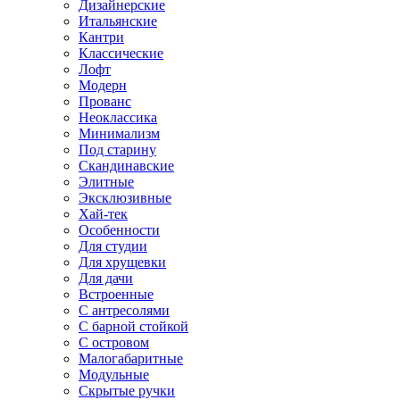
Дизайнерские
Итальянские
Кантри
Классические
Лофт
Модерн
Прованс
Неоклассика
Минимализм
Под старину
Скандинавские
Элитные
Эксклюзивные
Хай-тек
Особенности
Для студии
Для хрущевки
Для дачи
Встроенные
С антресолями
С барной стойкой
С островом
Малогабаритные
Модульные
Скрытые ручки