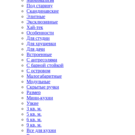
Минимализм
Под старину
Скандинавские
Элитные
Эксклюзивные
Хай-тек
Особенности
Для студии
Для хрущевки
Для дачи
Встроенные
С антресолями
С барной стойкой
С островом
Малогабаритные
Модульные
Скрытые ручки
Размер
Мини-кухни
Узкие
3 кв. м.
5 кв. м.
6 кв. м.
9 кв. м.
Все для кухни