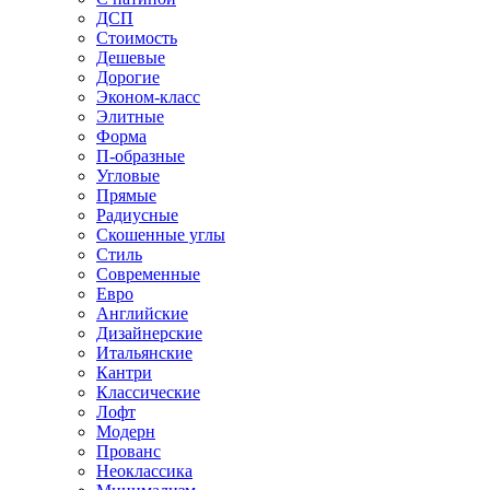
ДСП
Стоимость
Дешевые
Дорогие
Эконом-класс
Элитные
Форма
П-образные
Угловые
Прямые
Радиусные
Скошенные углы
Стиль
Современные
Евро
Английские
Дизайнерские
Итальянские
Кантри
Классические
Лофт
Модерн
Прованс
Неоклассика