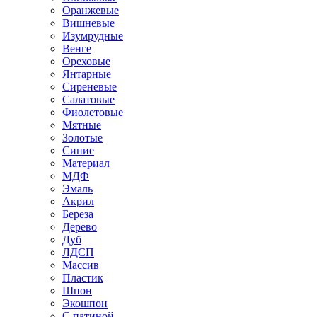
Оранжевые
Вишневые
Изумрудные
Венге
Ореховые
Янтарные
Сиреневые
Салатовые
Фиолетовые
Мятные
Золотые
Синие
Материал
МДФ
Эмаль
Акрил
Береза
Дерево
Дуб
ЛДСП
Массив
Пластик
Шпон
Экошпон
С патиной