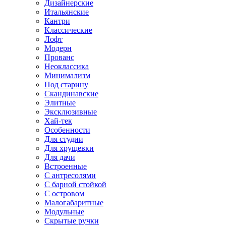
Дизайнерские
Итальянские
Кантри
Классические
Лофт
Модерн
Прованс
Неоклассика
Минимализм
Под старину
Скандинавские
Элитные
Эксклюзивные
Хай-тек
Особенности
Для студии
Для хрущевки
Для дачи
Встроенные
С антресолями
С барной стойкой
С островом
Малогабаритные
Модульные
Скрытые ручки