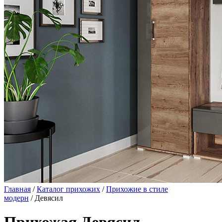
Главная
/
Каталог прихожих
/
Прихожие в стиле
модерн
/ Девясил