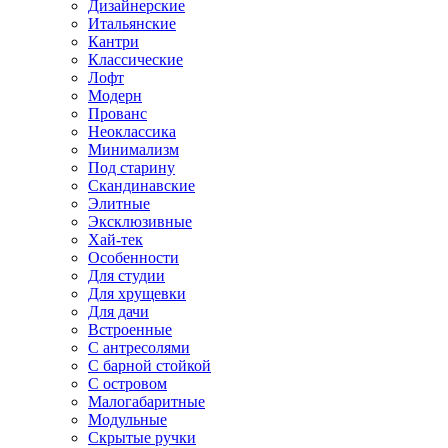
Дизайнерские
Итальянские
Кантри
Классические
Лофт
Модерн
Прованс
Неоклассика
Минимализм
Под старину
Скандинавские
Элитные
Эксклюзивные
Хай-тек
Особенности
Для студии
Для хрущевки
Для дачи
Встроенные
С антресолями
С барной стойкой
С островом
Малогабаритные
Модульные
Скрытые ручки