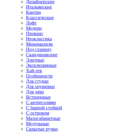
Дизайнерские
Итальянские
Кантри
Классические
Лофт
Модерн
Прованс
Неоклассика
Минимализм
Под старину
Скандинавские
Элитные
Эксклюзивные
Хай-тек
Особенности
Для студии
Для хрущевки
Для дачи
Встроенные
С антресолями
С барной стойкой
С островом
Малогабаритные
Модульные
Скрытые ручки