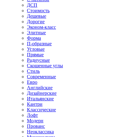
ДСП
Стоимость
Дешевые
Дорогие
Эконом-класс
Элитные
Форма
П-образные
Угловые
Прямые
Радиусные
Скошенные углы
Стиль
Современные
Евро
Английские
Дизайнерские
Итальянские
Кантри
Классические
Лофт
Модерн
Прованс
Неоклассика