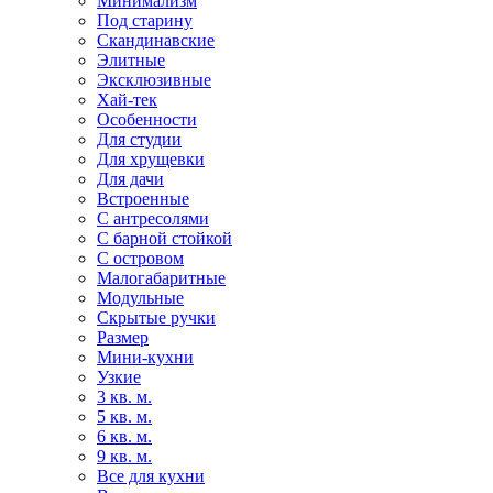
Минимализм
Под старину
Скандинавские
Элитные
Эксклюзивные
Хай-тек
Особенности
Для студии
Для хрущевки
Для дачи
Встроенные
С антресолями
С барной стойкой
С островом
Малогабаритные
Модульные
Скрытые ручки
Размер
Мини-кухни
Узкие
3 кв. м.
5 кв. м.
6 кв. м.
9 кв. м.
Все для кухни