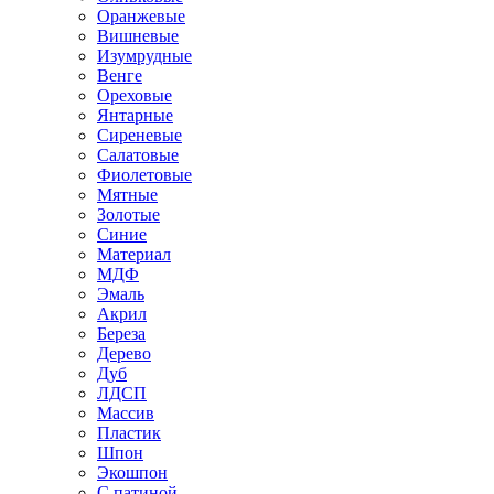
Оранжевые
Вишневые
Изумрудные
Венге
Ореховые
Янтарные
Сиреневые
Салатовые
Фиолетовые
Мятные
Золотые
Синие
Материал
МДФ
Эмаль
Акрил
Береза
Дерево
Дуб
ЛДСП
Массив
Пластик
Шпон
Экошпон
С патиной