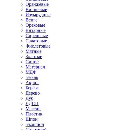
Оранжевые
Вишневые
Изумрудные
Венге
Ореховые
Янтарные
Сиреневые
Салатовые
Фиолетовые
Мятные
Золотые
Синие
Материал
МДФ
Эмаль
Акрил
Береза
Дерево
Дуб
ЛДСП
Массив
Пластик
Шпон
Экошпон
С патиной