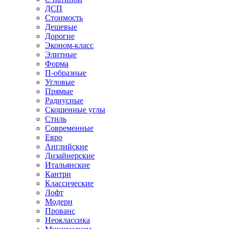
ДСП
Стоимость
Дешевые
Дорогие
Эконом-класс
Элитные
Форма
П-образные
Угловые
Прямые
Радиусные
Скошенные углы
Стиль
Современные
Евро
Английские
Дизайнерские
Итальянские
Кантри
Классические
Лофт
Модерн
Прованс
Неоклассика