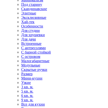
Минимализм
Под старину
Скандинавские
Элитные
Эксклюзивные
Хай-тек
Особенности
Для студии
Для хрущевки
Для дачи
Встроенные
С антресолями
С барной стойкой
С островом
Малогабаритные
Модульные
Скрытые ручки
Размер
Мини-кухни
Узкие
3 кв. м.
5 кв. м.
6 кв. м.
9 кв. м.
Все для кухни