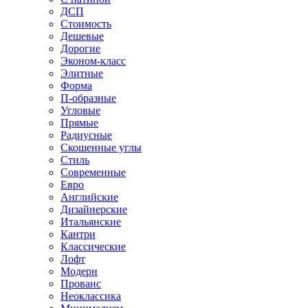
ДСП
Стоимость
Дешевые
Дорогие
Эконом-класс
Элитные
Форма
П-образные
Угловые
Прямые
Радиусные
Скошенные углы
Стиль
Современные
Евро
Английские
Дизайнерские
Итальянские
Кантри
Классические
Лофт
Модерн
Прованс
Неоклассика