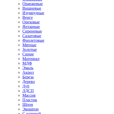
Оранжевые
Вишневые
Изумрудные
Венге
Ореховые
Янтарные
Сиреневые
Салатовые
Фиолетовые
Мятные
Золотые
Синие
Материал
МДФ
Эмаль
Акрил
Береза
Дерево
Дуб
ЛДСП
Массив
Пластик
Шпон
Экошпон
С патиной