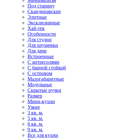
Минимализм
Под старину
Скандинавские
Элитные
Эксклюзивные
Хай-тек
Особенности
Для студии
Для хрущевки
Для дачи
Встроенные
С антресолями
С барной стойкой
С островом
Малогабаритные
Модульные
Скрытые ручки
Размер
Мини-кухни
Узкие
3 кв. м.
5 кв. м.
6 кв. м.
9 кв. м.
Все для кухни