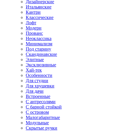
Дизайнерские
Итальянские
Кантри
Классические
Лофт
Модерн
Прованс
Неоклассика
Минимализм
Под старину
Скандинавские
Элитные
Эксклюзивные
Хай-тек
Особенности
Для студии
Для хрущевки
Для дачи
Встроенные
С антресолями
С барной стойкой
С островом
Малогабаритные
Модульные
Скрытые ручки