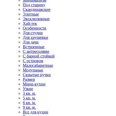
Минимализм
Под старину
Скандинавские
Элитные
Эксклюзивные
Хай-тек
Особенности
Для студии
Для хрущевки
Для дачи
Встроенные
С антресолями
С барной стойкой
С островом
Малогабаритные
Модульные
Скрытые ручки
Размер
Мини-кухни
Узкие
3 кв. м.
5 кв. м.
6 кв. м.
9 кв. м.
Все для кухни