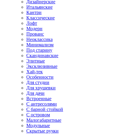
Дизайнерские
Итальянские
Кантри
Классические
Лофт
Модерн
Прованс
Неоклассика
Минимализм
Под старину
Скандинавские
Элитные
Эксклюзивные
Хай-тек
Особенности
Для студии
Для хрущевки
Для дачи
Встроенные
С антресолями
С барной стойкой
С островом
Малогабаритные
Модульные
Скрытые ручки