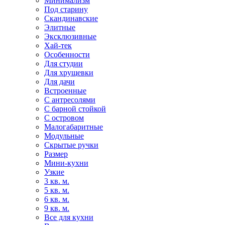
Минимализм
Под старину
Скандинавские
Элитные
Эксклюзивные
Хай-тек
Особенности
Для студии
Для хрущевки
Для дачи
Встроенные
С антресолями
С барной стойкой
С островом
Малогабаритные
Модульные
Скрытые ручки
Размер
Мини-кухни
Узкие
3 кв. м.
5 кв. м.
6 кв. м.
9 кв. м.
Все для кухни