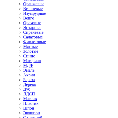
Оранжевые
Вишневые
Изумрудные
Венге
Ореховые
Янтарные
Сиреневые
Салатовые
Фиолетовые
Мятные
Золотые
Синие
Материал
МДФ
Эмаль
Акрил
Береза
Дерево
Дуб
ЛДСП
Массив
Пластик
Шпон
Экошпон
С патиной