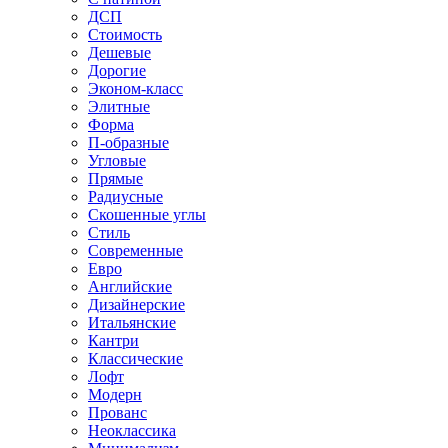
ДСП
Стоимость
Дешевые
Дорогие
Эконом-класс
Элитные
Форма
П-образные
Угловые
Прямые
Радиусные
Скошенные углы
Стиль
Современные
Евро
Английские
Дизайнерские
Итальянские
Кантри
Классические
Лофт
Модерн
Прованс
Неоклассика