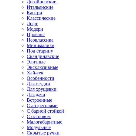
Дизайнерские
Итальянские
Кантри
Классические
Лофт
Модерн
Прованс
Неоклассика
Минимализм
Под старину
Скандинавские
Элитные
Эксклюзивные
Хай-тек
Особенности
Для студии
Для хрущевки
Для дачи
Встроенные
С антресолями
С барной стойкой
С островом
Малогабаритные
Модульные
Скрытые ручки