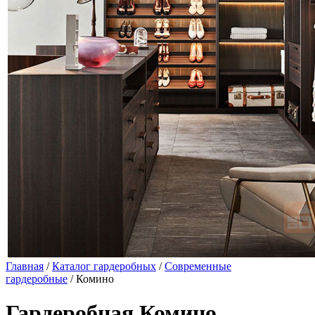
Главная
/
Каталог гардеробных
/
Современные
гардеробные
/ Комино
Гардеробная Комино