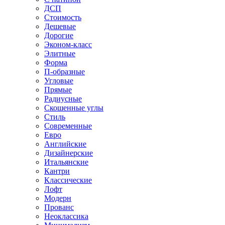
ДСП
Стоимость
Дешевые
Дорогие
Эконом-класс
Элитные
Форма
П-образные
Угловые
Прямые
Радиусные
Скошенные углы
Стиль
Современные
Евро
Английские
Дизайнерские
Итальянские
Кантри
Классические
Лофт
Модерн
Прованс
Неоклассика