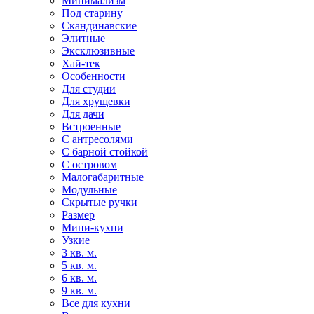
Минимализм
Под старину
Скандинавские
Элитные
Эксклюзивные
Хай-тек
Особенности
Для студии
Для хрущевки
Для дачи
Встроенные
С антресолями
С барной стойкой
С островом
Малогабаритные
Модульные
Скрытые ручки
Размер
Мини-кухни
Узкие
3 кв. м.
5 кв. м.
6 кв. м.
9 кв. м.
Все для кухни