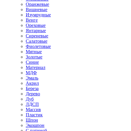
Оранжевые
Вишневые
Изумрудные
Венге
Ореховые
Янтарные
Сиреневые
Салатовые
Фиолетовые
Мятные
Золотые
Синие
Материал
МДФ
Эмаль
Акрил
Береза
Дерево
Дуб
ЛДСП
Массив
Пластик
Шпон
Экошпон
С патиной