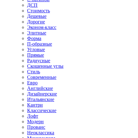
ДСП
Стоимость
Дешевые
Дорогие
Эконом-класс
Элитные
Форма
П-образные
Угловые
Прямые
Радиусные
Скошенные углы
Стиль
Современные
Евро
Английские
Дизайнерские
Итальянские
Кантри
Классические
Лофт
Модерн
Прованс
Неоклассика