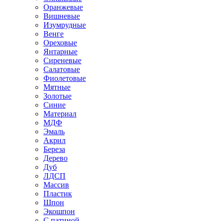
Оранжевые
Вишневые
Изумрудные
Венге
Ореховые
Янтарные
Сиреневые
Салатовые
Фиолетовые
Мятные
Золотые
Синие
Материал
МДФ
Эмаль
Акрил
Береза
Дерево
Дуб
ЛДСП
Массив
Пластик
Шпон
Экошпон
С патиной