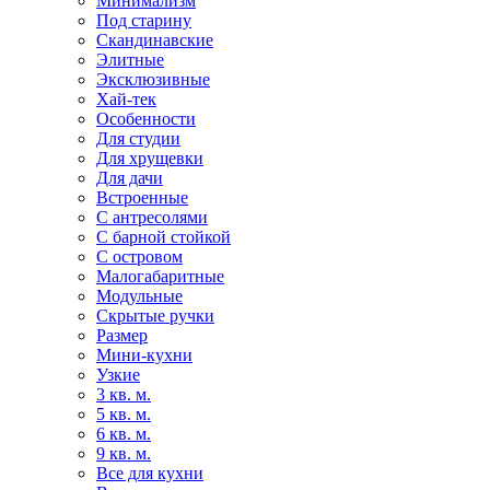
Минимализм
Под старину
Скандинавские
Элитные
Эксклюзивные
Хай-тек
Особенности
Для студии
Для хрущевки
Для дачи
Встроенные
С антресолями
С барной стойкой
С островом
Малогабаритные
Модульные
Скрытые ручки
Размер
Мини-кухни
Узкие
3 кв. м.
5 кв. м.
6 кв. м.
9 кв. м.
Все для кухни