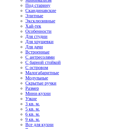
Минимализм
Под старину
Скандинавские
Элитные
Эксклюзивные
Хай-тек
Особенности
Для студии
Для хрущевки
Для дачи
Встроенные
С антресолями
С барной стойкой
С островом
Малогабаритные
Модульные
Скрытые ручки
Размер
Мини-кухни
Узкие
3 кв. м.
5 кв. м.
6 кв. м.
9 кв. м.
Все для кухни