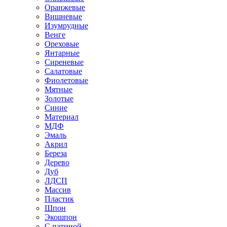
Оранжевые
Вишневые
Изумрудные
Венге
Ореховые
Янтарные
Сиреневые
Салатовые
Фиолетовые
Мятные
Золотые
Синие
Материал
МДФ
Эмаль
Акрил
Береза
Дерево
Дуб
ЛДСП
Массив
Пластик
Шпон
Экошпон
С патиной