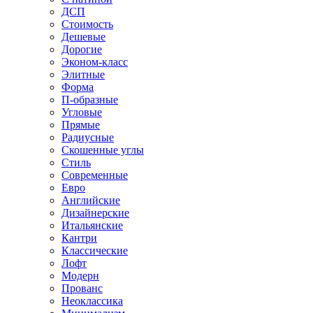
ДСП
Стоимость
Дешевые
Дорогие
Эконом-класс
Элитные
Форма
П-образные
Угловые
Прямые
Радиусные
Скошенные углы
Стиль
Современные
Евро
Английские
Дизайнерские
Итальянские
Кантри
Классические
Лофт
Модерн
Прованс
Неоклассика