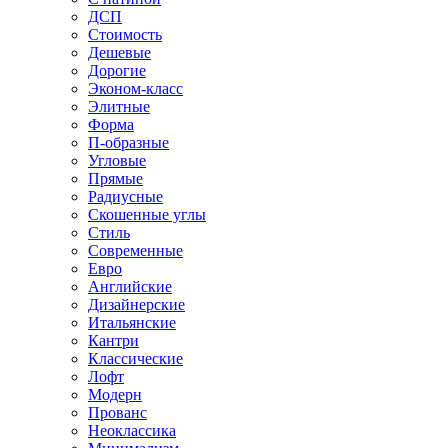
ДСП
Стоимость
Дешевые
Дорогие
Эконом-класс
Элитные
Форма
П-образные
Угловые
Прямые
Радиусные
Скошенные углы
Стиль
Современные
Евро
Английские
Дизайнерские
Итальянские
Кантри
Классические
Лофт
Модерн
Прованс
Неоклассика