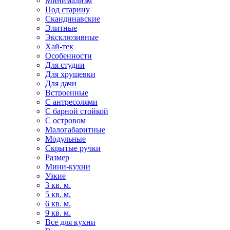
Минимализм
Под старину
Скандинавские
Элитные
Эксклюзивные
Хай-тек
Особенности
Для студии
Для хрущевки
Для дачи
Встроенные
С антресолями
С барной стойкой
С островом
Малогабаритные
Модульные
Скрытые ручки
Размер
Мини-кухни
Узкие
3 кв. м.
5 кв. м.
6 кв. м.
9 кв. м.
Все для кухни