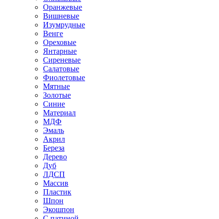
Оранжевые
Вишневые
Изумрудные
Венге
Ореховые
Янтарные
Сиреневые
Салатовые
Фиолетовые
Мятные
Золотые
Синие
Материал
МДФ
Эмаль
Акрил
Береза
Дерево
Дуб
ЛДСП
Массив
Пластик
Шпон
Экошпон
С патиной