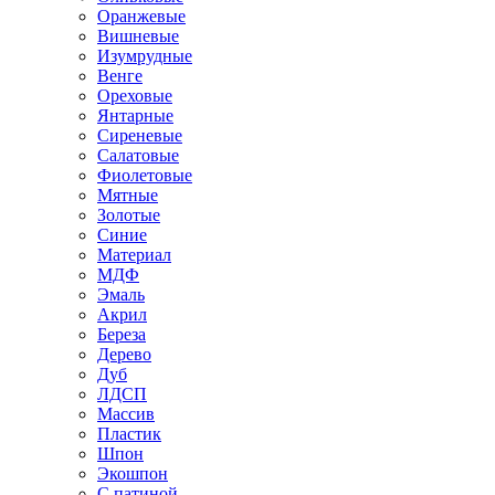
Оранжевые
Вишневые
Изумрудные
Венге
Ореховые
Янтарные
Сиреневые
Салатовые
Фиолетовые
Мятные
Золотые
Синие
Материал
МДФ
Эмаль
Акрил
Береза
Дерево
Дуб
ЛДСП
Массив
Пластик
Шпон
Экошпон
С патиной