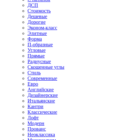
ДСП
Стоимость
Дешевые
Дорогие
Эконом-класс
Элитные
Форма
П-образные
Угловые
Прямые
Радиусные
Скошенные углы
Стиль
Современные
Евро
Английские
Дизайнерские
Итальянские
Кантри
Классические
Лофт
Модерн
Прованс
Неоклассика