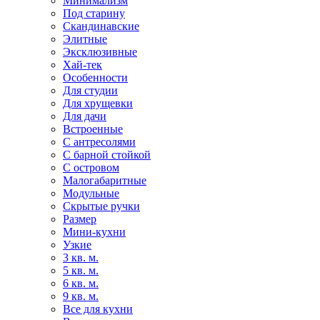
Минимализм
Под старину
Скандинавские
Элитные
Эксклюзивные
Хай-тек
Особенности
Для студии
Для хрущевки
Для дачи
Встроенные
С антресолями
С барной стойкой
С островом
Малогабаритные
Модульные
Скрытые ручки
Размер
Мини-кухни
Узкие
3 кв. м.
5 кв. м.
6 кв. м.
9 кв. м.
Все для кухни