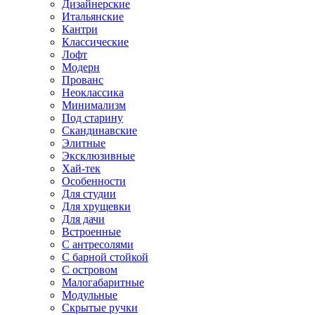
Дизайнерские
Итальянские
Кантри
Классические
Лофт
Модерн
Прованс
Неоклассика
Минимализм
Под старину
Скандинавские
Элитные
Эксклюзивные
Хай-тек
Особенности
Для студии
Для хрущевки
Для дачи
Встроенные
С антресолями
С барной стойкой
С островом
Малогабаритные
Модульные
Скрытые ручки