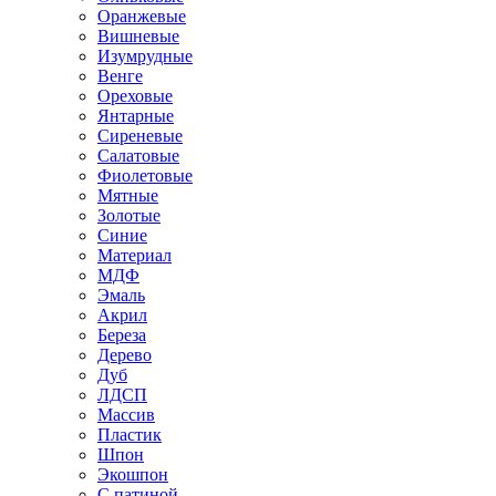
Оранжевые
Вишневые
Изумрудные
Венге
Ореховые
Янтарные
Сиреневые
Салатовые
Фиолетовые
Мятные
Золотые
Синие
Материал
МДФ
Эмаль
Акрил
Береза
Дерево
Дуб
ЛДСП
Массив
Пластик
Шпон
Экошпон
С патиной