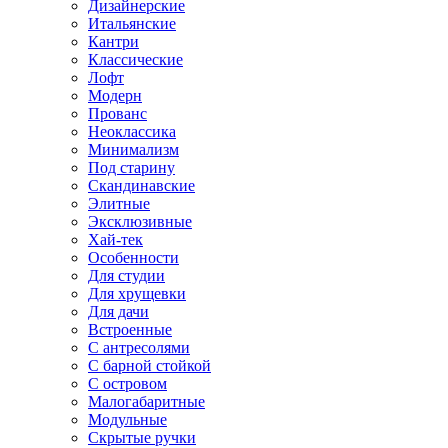
Дизайнерские
Итальянские
Кантри
Классические
Лофт
Модерн
Прованс
Неоклассика
Минимализм
Под старину
Скандинавские
Элитные
Эксклюзивные
Хай-тек
Особенности
Для студии
Для хрущевки
Для дачи
Встроенные
С антресолями
С барной стойкой
С островом
Малогабаритные
Модульные
Скрытые ручки