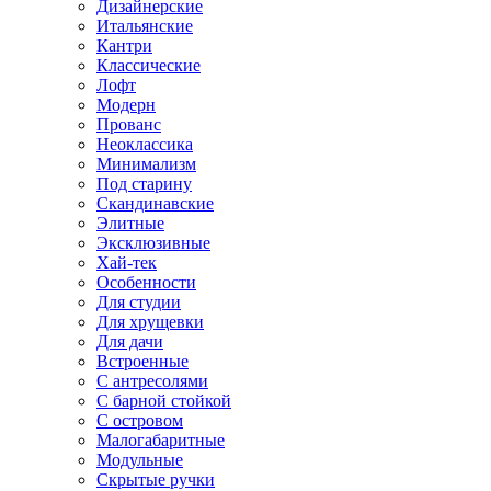
Дизайнерские
Итальянские
Кантри
Классические
Лофт
Модерн
Прованс
Неоклассика
Минимализм
Под старину
Скандинавские
Элитные
Эксклюзивные
Хай-тек
Особенности
Для студии
Для хрущевки
Для дачи
Встроенные
С антресолями
С барной стойкой
С островом
Малогабаритные
Модульные
Скрытые ручки