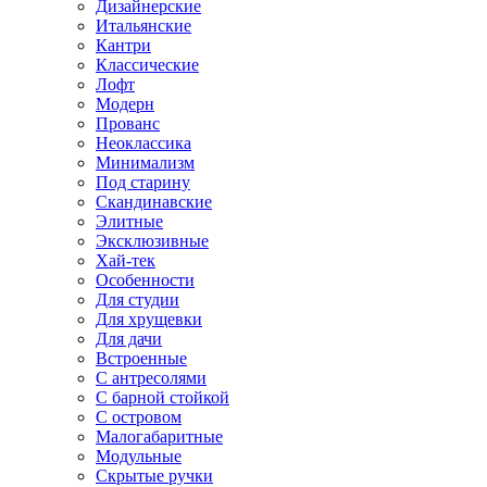
Дизайнерские
Итальянские
Кантри
Классические
Лофт
Модерн
Прованс
Неоклассика
Минимализм
Под старину
Скандинавские
Элитные
Эксклюзивные
Хай-тек
Особенности
Для студии
Для хрущевки
Для дачи
Встроенные
С антресолями
С барной стойкой
С островом
Малогабаритные
Модульные
Скрытые ручки