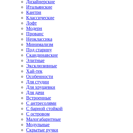
Дизайнерские
Итальянские
Кантри
Классические
Лофт
Модерн
Прованс
Неоклассика
Минимализм
Под старину
Скандинавские
Элитные
Эксклюзивные
Хай-тек
Особенности
Для студии
Для хрущевки
Для дачи
Встроенные
С антресолями
С барной стойкой
С островом
Малогабаритные
Модульные
Скрытые ручки