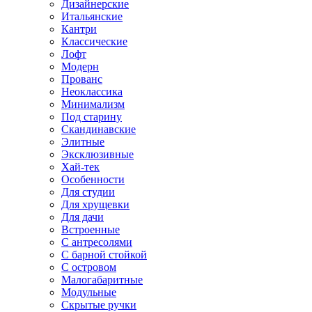
Дизайнерские
Итальянские
Кантри
Классические
Лофт
Модерн
Прованс
Неоклассика
Минимализм
Под старину
Скандинавские
Элитные
Эксклюзивные
Хай-тек
Особенности
Для студии
Для хрущевки
Для дачи
Встроенные
С антресолями
С барной стойкой
С островом
Малогабаритные
Модульные
Скрытые ручки