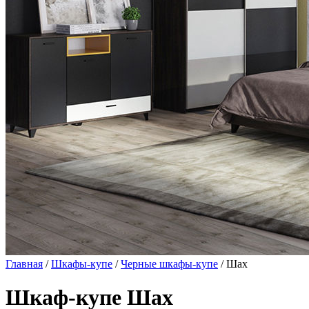
Главная
/
Шкафы-купе
/
Черные шкафы-купе
/ Шах
Шкаф-купе Шах