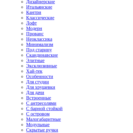
Дизайнерские
Итальянские
Кантри
Классические
Лофт
Модерн
Прованс
Неоклассика
Минимализм
Под старину
Скандинавские
Элитные
Эксклюзивные
Хай-тек
Особенности
Для студии
Для хрущевки
Для дачи
Встроенные
С антресолями
С барной стойкой
С островом
Малогабаритные
Модульные
Скрытые ручки