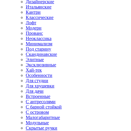
Дизайнерские
Итальянские
Кантри
Классические
Лофт
Модерн
Прованс
Неоклассика
Минимализм
Под старину
Скандинавские
Элитные
Эксклюзивные
Хай-тек
Особенности
Для студии
Для хрущевки
Для дачи
Встроенные
С антресолями
С барной стойкой
С островом
Малогабаритные
Модульные
Скрытые ручки