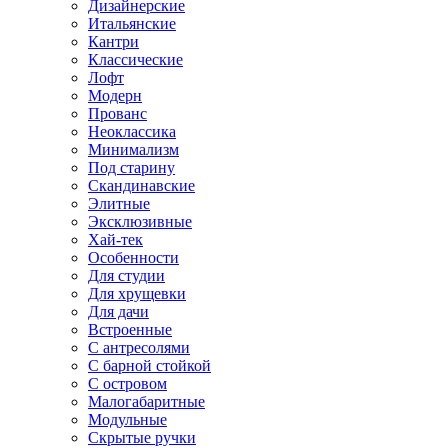
Дизайнерские
Итальянские
Кантри
Классические
Лофт
Модерн
Прованс
Неоклассика
Минимализм
Под старину
Скандинавские
Элитные
Эксклюзивные
Хай-тек
Особенности
Для студии
Для хрущевки
Для дачи
Встроенные
С антресолями
С барной стойкой
С островом
Малогабаритные
Модульные
Скрытые ручки