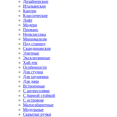
Дизайнерские
Итальянские
Кантри
Классические
Лофт
Модерн
Прованс
Неоклассика
Минимализм
Под старину
Скандинавские
Элитные
Эксклюзивные
Хай-тек
Особенности
Для студии
Для хрущевки
Для дачи
Встроенные
С антресолями
С барной стойкой
С островом
Малогабаритные
Модульные
Скрытые ручки