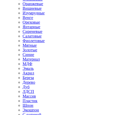
Оранжевые
Вишневые
Изумрудные
Венге
Ореховые
Янтарные
Сиреневые
Салатовые
Фиолетовые
Мятные
Золотые
Синие
Материал
МДФ
Эмаль
Акрил
Береза
Дерево
Дуб
ЛДСП
Массив
Пластик
Шпон
Экошпон
С патиной