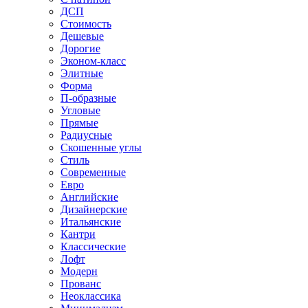
ДСП
Стоимость
Дешевые
Дорогие
Эконом-класс
Элитные
Форма
П-образные
Угловые
Прямые
Радиусные
Скошенные углы
Стиль
Современные
Евро
Английские
Дизайнерские
Итальянские
Кантри
Классические
Лофт
Модерн
Прованс
Неоклассика