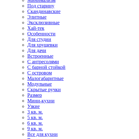
Минимализм
Под старину
Скандинавские
Элитные
Эксклюзивные
Хай-тек
Особенности
Для студии
Для хрущевки
Для дачи
Встроенные
С антресолями
С барной стойкой
С островом
Малогабаритные
Модульные
Скрытые ручки
Размер
Мини-кухни
Узкие
3 кв. м.
5 кв. м.
6 кв. м.
9 кв. м.
Все для кухни