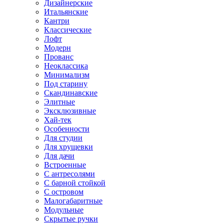
Дизайнерские
Итальянские
Кантри
Классические
Лофт
Модерн
Прованс
Неоклассика
Минимализм
Под старину
Скандинавские
Элитные
Эксклюзивные
Хай-тек
Особенности
Для студии
Для хрущевки
Для дачи
Встроенные
С антресолями
С барной стойкой
С островом
Малогабаритные
Модульные
Скрытые ручки